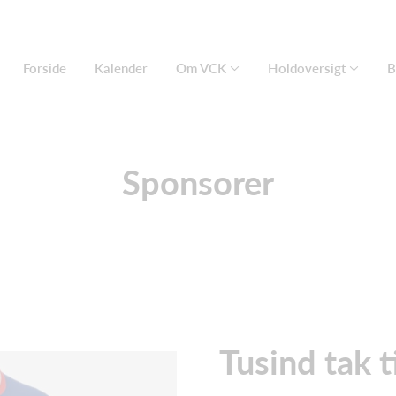
Forside
Kalender
Om VCK
Holdoversigt
B
Sponsorer
Tusind tak t