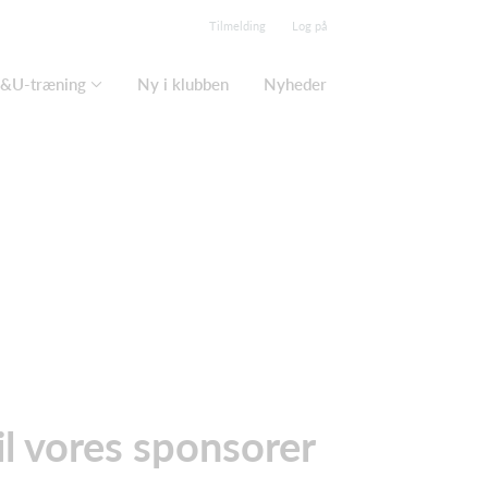
Tilmelding
Log på
&U-træning
Ny i klubben
Nyheder
il vores sponsorer