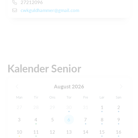
27212096
cwkguldhammer@gmail.com
Kalender Senior
August 2026
Man
Tir
Ons
Tor
Fre
Lør
Søn
27
28
29
30
31
1
2
3
4
5
6
7
8
9
10
11
12
13
14
15
16