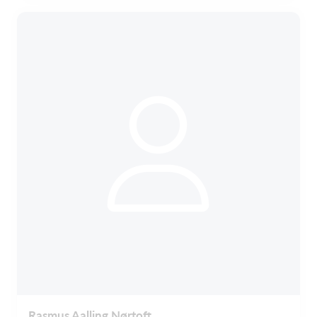
Rasmus Aalling Nørtoft