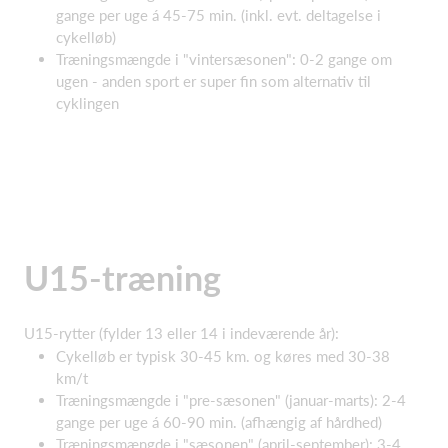
gange per uge á 45-75 min. (inkl. evt. deltagelse i
cykelløb)
Træningsmængde i "vintersæsonen": 0-2 gange om
ugen - anden sport er super fin som alternativ til
cyklingen
U15-træning
U15-rytter (fylder 13 eller 14 i indeværende år):
Cykelløb er typisk 30-45 km. og køres med 30-38
km/t
Træningsmængde i "pre-sæsonen" (januar-marts): 2-4
gange per uge á 60-90 min. (afhængig af hårdhed)
Træningsmængde i "sæsonen" (april-september): 3-4