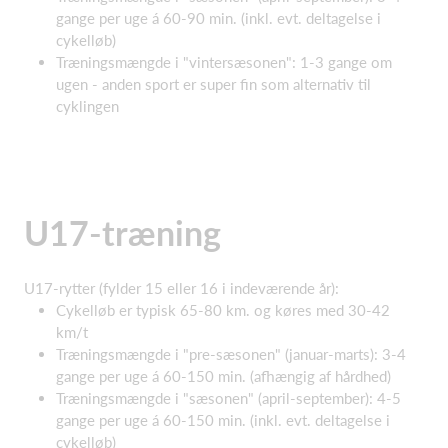
gange per uge á 60-90 min. (inkl. evt. deltagelse i
cykelløb)
Træningsmængde i "vintersæsonen": 1-3 gange om
ugen - anden sport er super fin som alternativ til
cyklingen
U17-træning
U17-rytter (fylder 15 eller 16 i indeværende år):
Cykelløb er typisk 65-80 km. og køres med 30-42
km/t
Træningsmængde i "pre-sæsonen" (januar-marts): 3-4
gange per uge á 60-150 min. (afhængig af hårdhed)
Træningsmængde i "sæsonen" (april-september): 4-5
gange per uge á 60-150 min. (inkl. evt. deltagelse i
cykelløb)