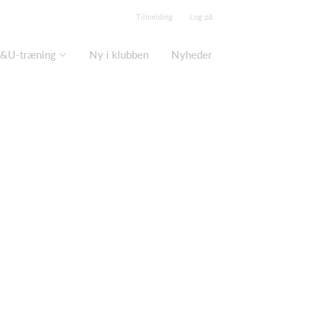
Tilmelding
Log på
&U-træning
Ny i klubben
Nyheder