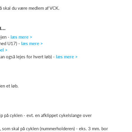
så skal du være medlem af VCK.
...
øjen -
læs mere >
 med U17) -
læs mere >
el >
an også lejes for hvert løb) -
læs mere >
den et løb.
chip på cyklen - evt. en afklippet cykelslange over
et, som skal på cyklen (nummerholderen) - eks. 3 mm. bor