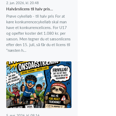
2. jun. 2026, kl. 20.48
Halvårslicens til halv pris...
Prøve cykelløb - til halv pris For at
køre konkurrencecykelløb skal man
have et konkurrencelicens. For U17
og opefter koster det 1.080 kr. per
sæson. Men tegner du et sæsonlicens
efter den 15. juli, så får du et licens til
"næsten h...
5. maj. 2026, kl. 09.16