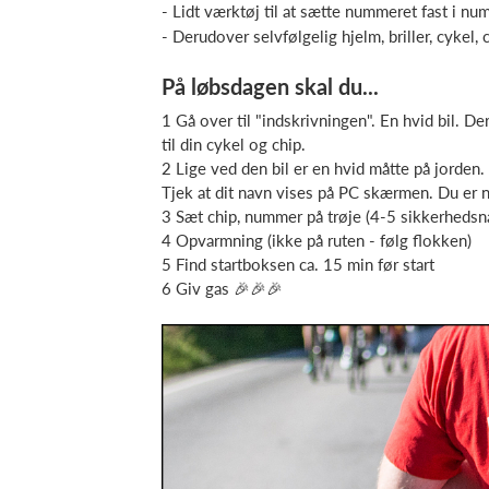
- Lidt værktøj til at sætte nummeret fast i 
- Derudover selvfølgelig hjelm, briller, cykel,
På løbsdagen skal du...
1 Gå over til "indskrivningen". En hvid bil. 
til din cykel og chip.
2 Lige ved den bil er en hvid måtte på jorde
Tjek at dit navn vises på PC skærmen. Du er n
3 Sæt chip, nummer på trøje (4-5 sikkerhedsn
4 Opvarmning (ikke på ruten - følg flokken)
5 Find startboksen ca. 15 min før start
6 Giv gas 🎉🎉🎉