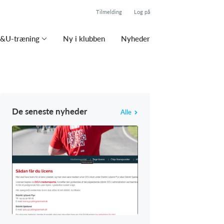
Tilmelding
Log på
&U-træning
Ny i klubben
Nyheder
De seneste nyheder
Alle