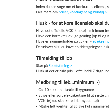
Inden du kan søge om et konkurrencelicens, 
Læs mere om
priser, kontingent og klubtøj >
Husk - for at køre licensløb skal du
Have det officielle VCK-klubtøj - minimum tr
Have den korrekte/lovlige gearing (op til og
Have en nummerholder på cyklen -
et eksemp
Derudover skal du have en tidstagningschip (k
Tilmelding til løb
Sker på
Sportstiming >
Husk at der er halv pris - ofte indtil 7 dage in
Medbring til løb...minimum :-)
- Ca. 10 sikkerhedsnåle til rygnumre
- Strips eller sort elektrikertape til at sætte 
- VCK-tøj (du skal køre i det nyeste tøj)
- Måske lidt værktøj til at lave hul i nummer