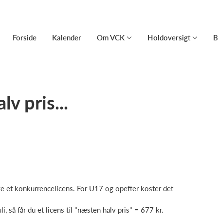
Forside
Kalender
Om VCK
Holdoversigt
B
lv pris...
e et konkurrencelicens. For U17 og opefter koster det
, så får du et licens til "næsten halv pris" = 677 kr.