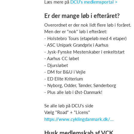
Læs mere på
DCU's medlemsportal >
Er der mange løb i efteråret?
Overordnet er der nok lidt flere løb i foråret.
Men der er "nok" løb i efteråret:
- Holstebro Tours (etapeløb med 4 etaper)
- ASC Unipark Grandprix i Aarhus
- Jysk-Fynske Mesterskaber i enkeltstart
- Aarhus CC løbet
- Djursløbet
- DM for B&U i Vejle
- ED Elite Kriterium
- Nyborg, Odder, Tønder, Sønderborg
- Plus alle løb i Øst-Danmark!
Se alle løb på DCU's side
Vælg "Road" + "Licens"
https://www.cyklingdanmark.dk/...
Husk medlemskab af VCK