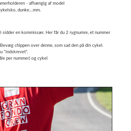
nummerholderen - afhængig af model
 cykelsko, dunke...mm.
Deri sidder en kommissær. Her får du 2 rygnumre, et nummer
n. Bevæg chippen over denne, som sad den på din cykel.
u "indskrevet".
åle per nummer) og cykel