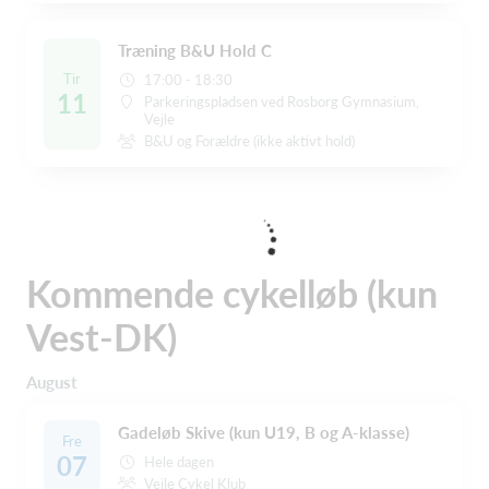
Træning B&U Hold C
Tir
17:00 - 18:30
11
Parkeringspladsen ved Rosborg Gymnasium,
Vejle
B&U og Forældre (ikke aktivt hold)
Kommende cykelløb (kun
Vest-DK)
August
Gadeløb Skive (kun U19, B og A-klasse)
Fre
07
Hele dagen
Vejle Cykel Klub